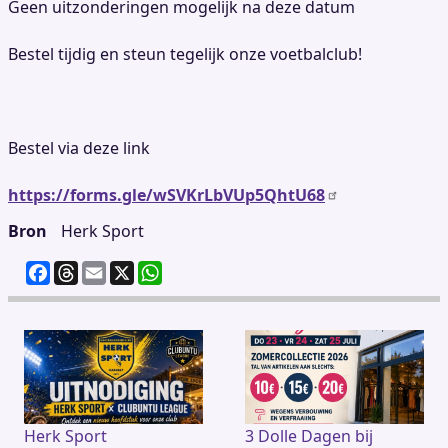
Geen uitzonderingen mogelijk na deze datum
Bestel tijdig en steun tegelijk onze voetbalclub!
Bestel via deze link
https://forms.gle/wSVKrLbVUp5QhtU68
Bron
Herk Sport
F
T
E
X
W
a
h
m
h
c
re
ai
at
e
a
l
s
b
d
A
o
s
p
o
p
k
Herk Sport
3 Dolle Dagen bij