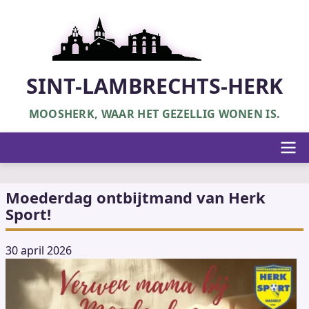
Overslaan
en
naar
de
inhoud
SINT-LAMBRECHTS-HERK
gaan
MOOSHERK, WAAR HET GEZELLIG WONEN IS.
Hoofdnavigatie
Moederdag ontbijtmand van Herk
Sport!
30 april 2026