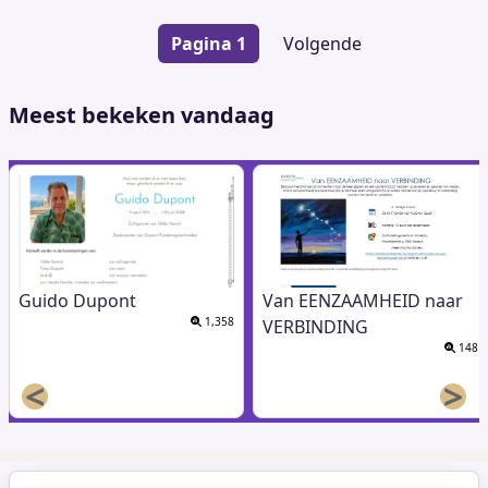
Paginering
Pagina 1
Volgende
Volgende
pagina
Meest bekeken vandaag
Guido Dupont
Van EENZAAMHEID naar
1,358
VERBINDING
148
<
>