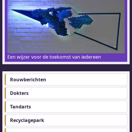
Een wijzer voor de toekomst van iedereen
Rouwberichten
Footer-
menu
Dokters
Tandarts
Recyclagepark