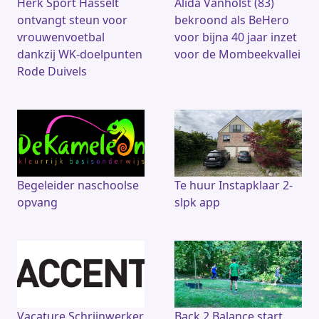
Herk Sport Hasselt
Alida Vanholst (83)
ontvangt steun voor
bekroond als BeHero
vrouwenvoetbal
voor bijna 40 jaar inzet
dankzij WK-doelpunten
voor de Mombeekvallei
Rode Duivels
Begeleider naschoolse
Te huur Instapklaar 2-
opvang
slpk app
Vacature Schrijnwerker
Back 2 Balance start