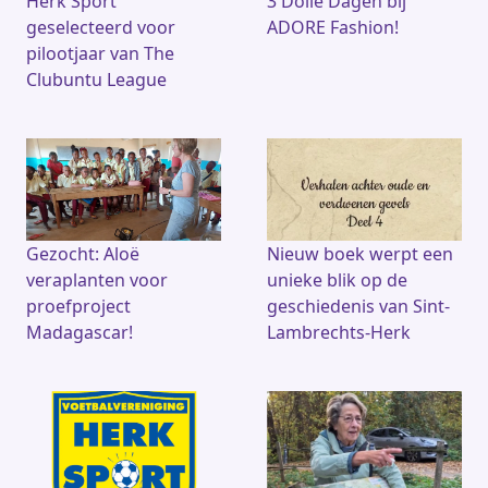
Herk Sport
3 Dolle Dagen bij
geselecteerd voor
ADORE Fashion!
pilootjaar van The
Clubuntu League
Gezocht: Aloë
Nieuw boek werpt een
veraplanten voor
unieke blik op de
proefproject
geschiedenis van Sint-
Madagascar!
Lambrechts-Herk