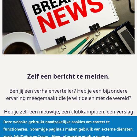
Zelf een bericht te melden.
Ben jij een verhalenverteller? Heb je een bijzondere
ervaring meegemaakt die je wilt delen met de wereld?
Heb je zelf een nieuwtje, een clubkampioen, een verslag
van je activiteit?
Deze website gebruikt noodzakelijke cookies om correct te
functioneren.
Sommige pagina's maken gebruik van externe diensten
Je kan je verhaal
hier plaatsen
zoals AddToAny en Issuu.
Meer informatie vindt u in onze