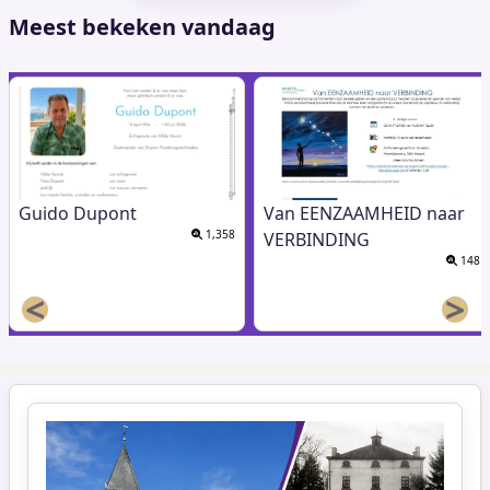
Meest bekeken vandaag
Guido Dupont
Van EENZAAMHEID naar
1,358
VERBINDING
148
<
>