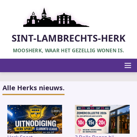
Overslaan
en
naar
de
inhoud
SINT-LAMBRECHTS-HERK
gaan
MOOSHERK, WAAR HET GEZELLIG WONEN IS.
Hoofdnavigatie
Alle Herks nieuws.