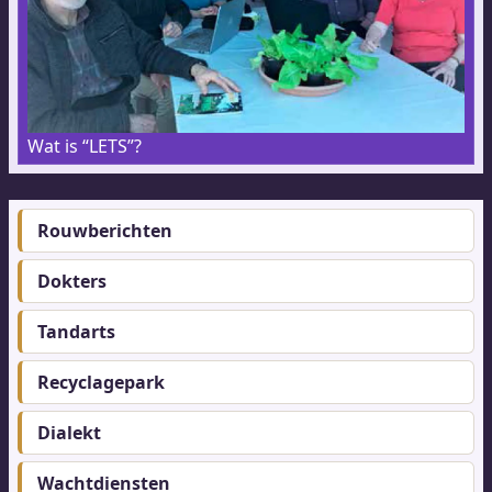
Wat is “LETS”?
Rouwberichten
Footer-
menu
Dokters
Tandarts
Recyclagepark
Dialekt
Wachtdiensten