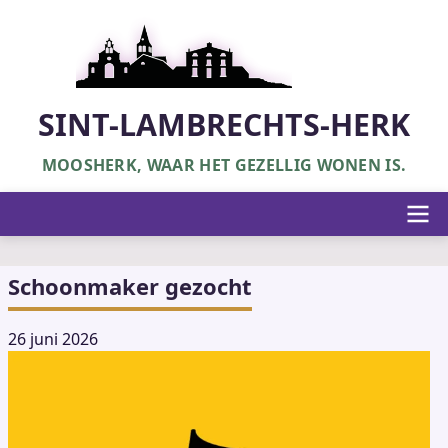
Overslaan
en
naar
de
inhoud
SINT-LAMBRECHTS-HERK
gaan
MOOSHERK, WAAR HET GEZELLIG WONEN IS.
Hoofdnavigatie
Schoonmaker gezocht
26 juni 2026