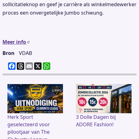
sollicitatieknop en geef je carrière als winkelmedewerker
proces een onvergetelijke Jumbo schwung.
Meer info
Bron
VDAB
F
T
E
X
W
a
h
m
h
c
re
ai
at
e
a
l
s
b
d
A
o
s
p
o
p
k
Herk Sport
3 Dolle Dagen bij
geselecteerd voor
ADORE Fashion!
pilootjaar van The