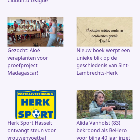
Clubuntu League
Gezocht: Aloë
Nieuw boek werpt een
veraplanten voor
unieke blik op de
proefproject
geschiedenis van Sint-
Madagascar!
Lambrechts-Herk
Herk Sport Hasselt
Alida Vanholst (83)
ontvangt steun voor
bekroond als BeHero
vrouwenvoetbal
voor bijna 40 jaar inzet