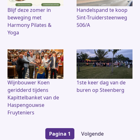
Blijf deze zomer in
Handelspand te koop
beweging met
Sint-Truidersteenweg
Harmony Pilates &
506/A
Yoga
Wijnbouwer Koen
1ste keer dag van de
geridderd tijdens
buren op Steenberg
Kapittelbanket van de
Haspengouwse
Fruyteniers
Paginering
Pagina 1
Volgende
Volgende