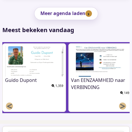
Meer agenda laden
Meest bekeken vandaag
Guido Dupont
Van EENZAAMHEID naar
1,359
VERBINDING
149
<
>