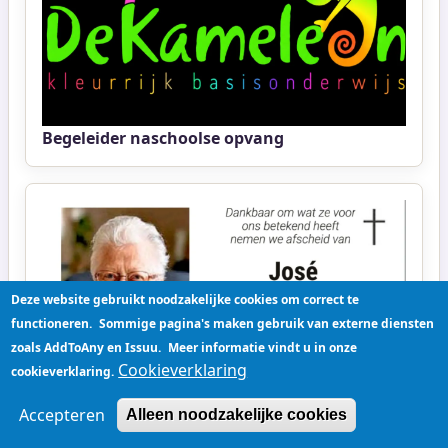
Begeleider naschoolse opvang
Deze website gebruikt noodzakelijke cookies om correct te
functioneren.
Sommige pagina's maken gebruik van externe diensten
zoals AddToAny en Issuu.
Meer informatie vindt u in onze
Cookieverklaring
cookieverklaring.
Jose Vandersmissen
Accepteren
Alleen noodzakelijke cookies