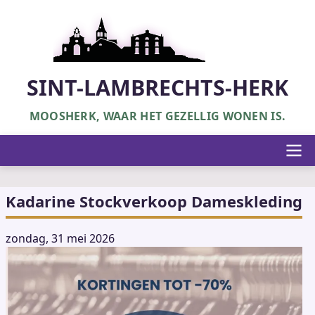
Overslaan
en
naar
de
inhoud
SINT-LAMBRECHTS-HERK
gaan
MOOSHERK, WAAR HET GEZELLIG WONEN IS.
Hoofdnavigatie
Kadarine Stockverkoop Dameskleding
zondag, 31 mei 2026