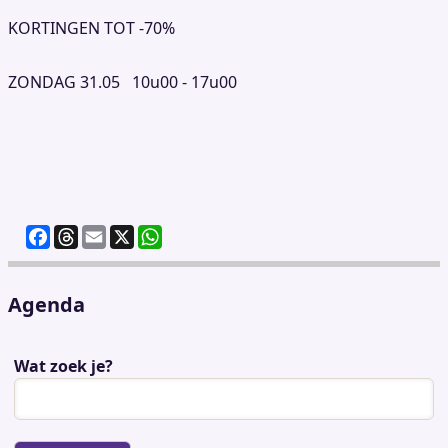
KORTINGEN TOT -70%
ZONDAG 31.05 10u00 - 17u00
F
T
E
X
W
a
h
m
h
c
re
ai
at
e
a
l
s
Agenda
b
d
A
o
s
p
Wat zoek je?
o
p
k