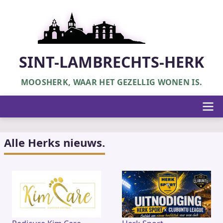
Overslaan
en
naar
de
inhoud
SINT-LAMBRECHTS-HERK
gaan
MOOSHERK, WAAR HET GEZELLIG WONEN IS.
Hoofdnavigatie
Alle Herks nieuws.