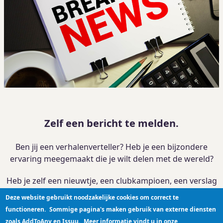
Zelf een bericht te melden.
Ben jij een verhalenverteller? Heb je een bijzondere
ervaring meegemaakt die je wilt delen met de wereld?
Heb je zelf een nieuwtje, een clubkampioen, een verslag
van je activiteit?
Deze website gebruikt noodzakelijke cookies om correct te
functioneren.
Sommige pagina's maken gebruik van externe diensten
Je kan je verhaal
hier plaatsen
zoals AddToAny en Issuu.
Meer informatie vindt u in onze