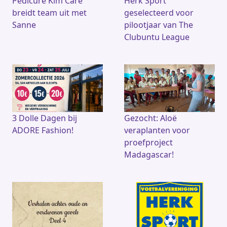
Pedicure Kim Care
Herk Sport
breidt team uit met
geselecteerd voor
Sanne
pilootjaar van The
Clubuntu League
3 Dolle Dagen bij
Gezocht: Aloë
ADORE Fashion!
veraplanten voor
proefproject
Madagascar!