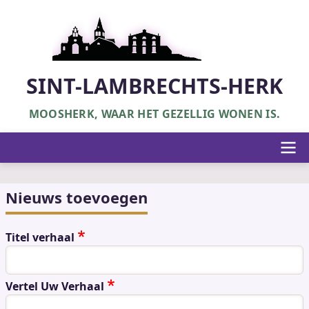
Overslaan
en
naar
de
inhoud
SINT-LAMBRECHTS-HERK
gaan
MOOSHERK, WAAR HET GEZELLIG WONEN IS.
Hoofdnavigatie
Nieuws toevoegen
Titel verhaal
Vertel Uw Verhaal