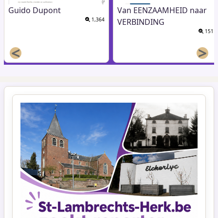
Guido Dupont
Van EENZAAMHEID naar
1,364
VERBINDING
151
<
>