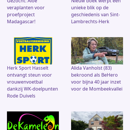
Gezocht: Aloë
Nieuw boek werpt een
veraplanten voor
unieke blik op de
proefproject
geschiedenis van Sint-
Madagascar!
Lambrechts-Herk
Herk Sport Hasselt
Alida Vanholst (83)
ontvangt steun voor
bekroond als BeHero
vrouwenvoetbal
voor bijna 40 jaar inzet
dankzij WK-doelpunten
voor de Mombeekvallei
Rode Duivels