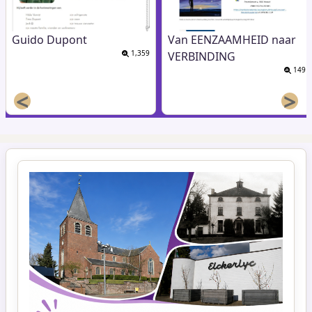
Guido Dupont
Van EENZAAMHEID naar
1,359
VERBINDING
149
<
>