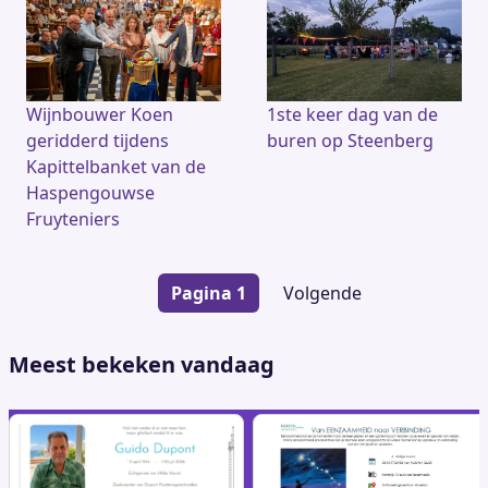
Wijnbouwer Koen
1ste keer dag van de
geridderd tijdens
buren op Steenberg
Kapittelbanket van de
Haspengouwse
Fruyteniers
Paginering
Pagina 1
Volgende
Volgende
pagina
Meest bekeken vandaag