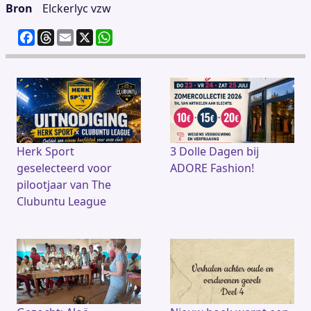
Bron
Elckerlyc vzw
F
T
E
X
W
a
h
m
h
c
re
ai
at
e
a
l
s
b
d
A
o
s
p
o
p
k
Herk Sport
3 Dolle Dagen bij
geselecteerd voor
ADORE Fashion!
pilootjaar van The
Clubuntu League