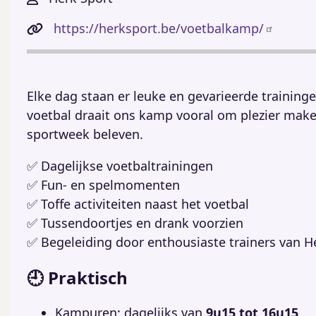
https://herksport.be/voetbalkamp/
Elke dag staan er leuke en gevarieerde training
voetbal draait ons kamp vooral om plezier mak
sportweek beleven.
✅ Dagelijkse voetbaltrainingen
✅ Fun- en spelmomenten
✅ Toffe activiteiten naast het voetbal
✅ Tussendoortjes en drank voorzien
✅ Begeleiding door enthousiaste trainers van H
🕘 Praktisch
Kampuren: dagelijks van
9u15 tot 16u15