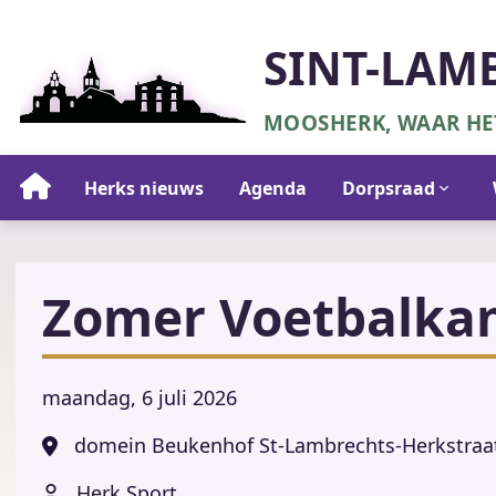
Overslaan
en
SINT-LAM
naar
de
MOOSHERK, WAAR HET
inhoud
gaan
Hoofdnavigatie
Herks nieuws
Agenda
Dorpsraad
Zomer Voetbalkam
maandag, 6 juli 2026
domein Beukenhof St-Lambrechts-Herkstraa
Herk Sport