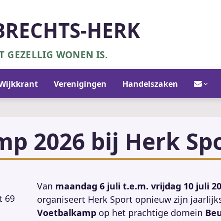
BRECHTS-HERK
 GEZELLIG WONEN IS.
Contact/in
Wijkkrant
Verenigingen
Handelszaken
p 2026 bij Herk Sp
Van
maandag 6 juli t.e.m. vrijdag 10 juli 2
t 69
organiseert Herk Sport opnieuw zijn jaarlij
Voetbalkamp
op het prachtige domein
Be