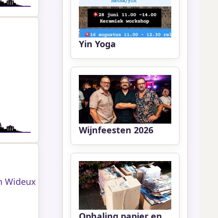
Yin Yoga
Wijnfeesten 2026
n Wideux
Ophaling papier en