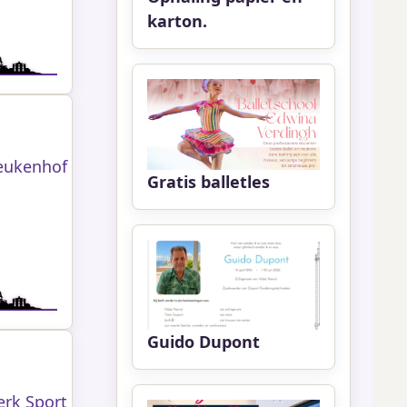
karton.
Beukenhof
Gratis balletles
Guido Dupont
erk Sport