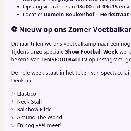
Opvang voorzien van
08u00 tot 09u15
en v
Locatie:
Domein Beukenhof – Herkstraat 6
⚽ Nieuw op ons Zomer Voetbalka
Dit jaar tillen we ons voetbalkamp naar een nóg
Tijdens onze speciale
Show Football Week
werk
bekend van
LENSFOOTBALLTV
op Instagram, go
De hele week staat in het teken van spectaculaire
Denk aan:
✨ Elastico
✨ Neck Stall
✨ Rainbow Flick
✨ Around The World
✨ En nog véél meer!