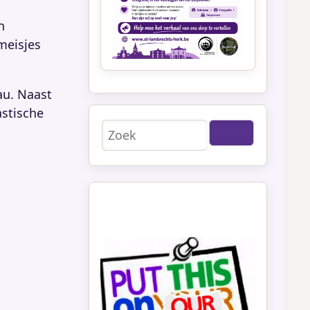
n
meisjes
au. Naast
astische
Zoeken