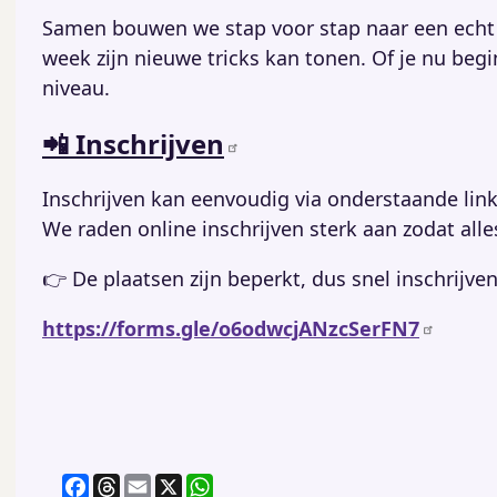
Samen bouwen we stap voor stap naar een ech
week zijn nieuwe tricks kan tonen. Of je nu beginn
niveau.
📲 Inschrijven
Inschrijven kan eenvoudig via onderstaande link
We raden online inschrijven sterk aan zodat alle
👉 De plaatsen zijn beperkt, dus snel inschrijve
https://forms.gle/o6odwcjANzcSerFN7
F
T
E
X
W