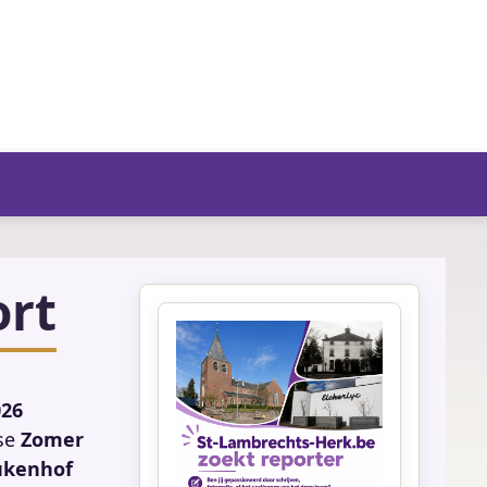
fo/agenda
ort
026
kse
Zomer
ukenhof