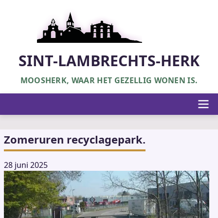
Overslaan
en
naar
de
inhoud
SINT-LAMBRECHTS-HERK
gaan
MOOSHERK, WAAR HET GEZELLIG WONEN IS.
Hoofdnavigatie
Zomeruren recyclagepark.
28 juni 2025