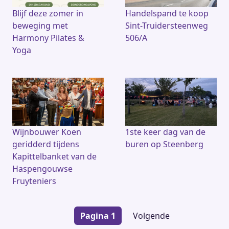
Blijf deze zomer in
Handelspand te koop
beweging met
Sint-Truidersteenweg
Harmony Pilates &
506/A
Yoga
Wijnbouwer Koen
1ste keer dag van de
geridderd tijdens
buren op Steenberg
Kapittelbanket van de
Haspengouwse
Fruyteniers
Paginering
Pagina 1
Volgende
Volgende
pagina