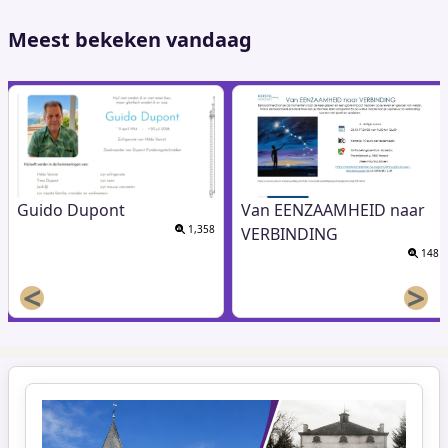
Meest bekeken vandaag
Guido Dupont
Van EENZAAMHEID naar
1,358
VERBINDING
148
<
>