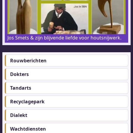
Jos Smets & zijn blijvende liefde voor houtsnijwerk.
Rouwberichten
Footer-
menu
Dokters
Tandarts
Recyclagepark
Dialekt
Wachtdiensten