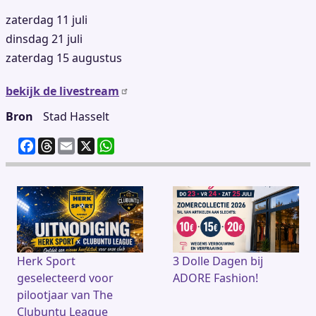
zaterdag 11 juli
dinsdag 21 juli
zaterdag 15 augustus
bekijk de livestream
Bron
Stad Hasselt
F
T
E
X
W
a
h
m
h
c
re
ai
at
e
a
l
s
b
d
A
o
s
p
o
p
k
Herk Sport
3 Dolle Dagen bij
geselecteerd voor
ADORE Fashion!
pilootjaar van The
Clubuntu League