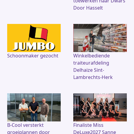
toewerken naar Dwars
Door Hasselt
Schoonmaker gezocht
Winkelbediende
traiteurafdeling
Delhaize Sint-
Lambrechts-Herk
B-Cool versterkt
Finaliste Miss
groeiplannen door
DeLuxe2027 Sanne