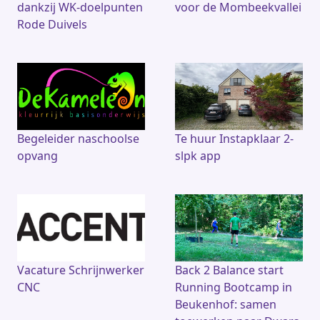
dankzij WK-doelpunten
voor de Mombeekvallei
Rode Duivels
Begeleider naschoolse
Te huur Instapklaar 2-
opvang
slpk app
Vacature Schrijnwerker
Back 2 Balance start
CNC
Running Bootcamp in
Beukenhof: samen