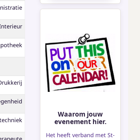
istratie
Interieur
potheek
Drukkerij
egenheid
Waarom jouw
techniek
evenement hier.
Het heeft verband met St-
erapeute