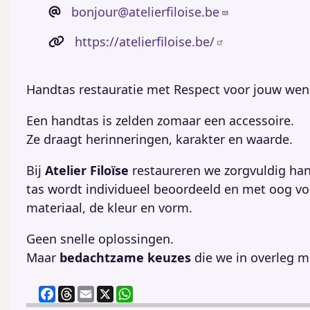
bonjour@atelierfiloise.be
https://atelierfiloise.be/
Handtas restauratie met Respect voor jouw we
Een handtas is zelden zomaar een accessoire.
Ze draagt herinneringen, karakter en waarde.
Bij
Atelier Filoïse
restaureren we zorgvuldig ha
tas wordt individueel beoordeeld en met oog v
materiaal, de kleur en vorm.
Geen snelle oplossingen.
Maar
bedachtzame keuzes
die we in overleg 
F
T
E
X
W
a
h
m
h