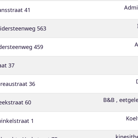
Admin
nsstraat 41
uidersteenweg 563
A
idersteenweg 459
aat 37
reaustraat 36
B&B , eetgel
eekstraat 60
Koel
inkelstraat 1
kinesith