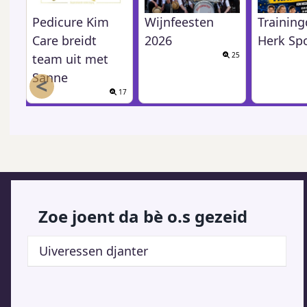
Pedicure Kim
Wijnfeesten
Trainin
Care breidt
2026
Herk Sp
25
team uit met
Sanne
<
17
Zoe joent da bè o.s gezeid
Uiveressen djanter