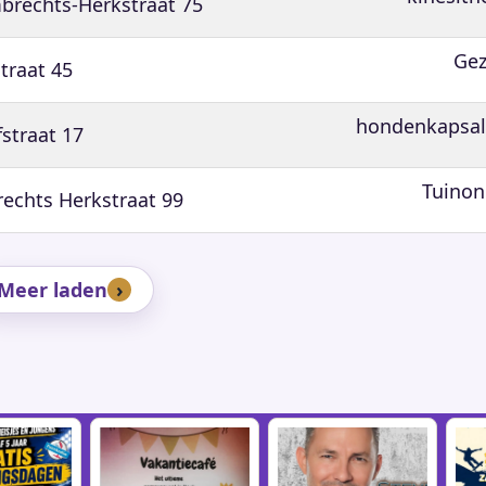
brechts-Herkstraat 75
Ge
straat 45
hondenkapsa
straat 17
Tuino
echts Herkstraat 99
Meer laden