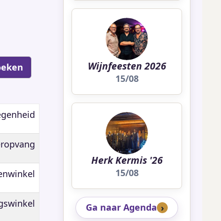
Wijnfeesten 2026
15/08
egenheid
eropvang
Herk Kermis '26
15/08
enwinkel
gswinkel
Ga naar Agenda