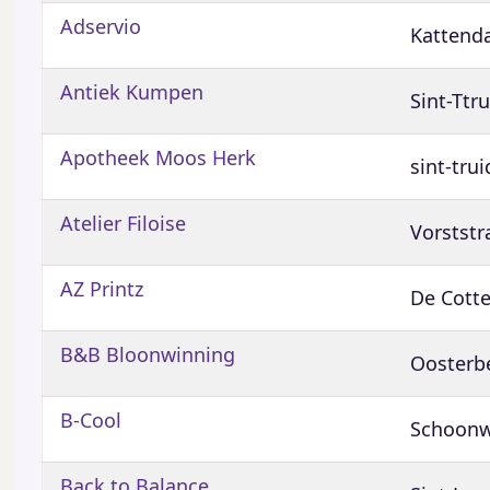
Adservio
Kattenda
Antiek Kumpen
Sint-Ttr
Apotheek Moos Herk
sint-tru
Atelier Filoise
Vorststr
AZ Printz
De Cotte
B&B Bloonwinning
Oosterb
B-Cool
Schoonw
Back to Balance