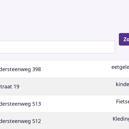
eetgel
idersteenweg 398
kind
straat 19
Fiets
idersteenweg 513
Kledin
idersteenweg 512