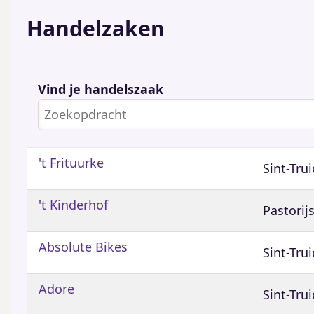
c
re
ai
at
Handelzaken
e
a
l
s
b
d
A
o
s
p
o
p
Vind je handelszaak
k
't Frituurke
Sint-Tru
't Kinderhof
Pastorij
Absolute Bikes
Sint-Tru
Adore
Sint-Tru