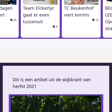
gdagen
Team Elckerlyc
TC Beukenhof
BE
ort
gaat er even
viert kermis
LEE
25
13
tussenuit
Op
9
sk
Dit is een artikel uit de wijkkrant van
herfst 2021