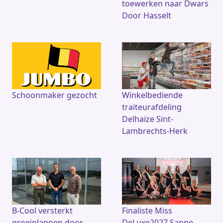
toewerken naar Dwars
Door Hasselt
Schoonmaker gezocht
Winkelbediende
traiteurafdeling
Delhaize Sint-
Lambrechts-Herk
B-Cool versterkt
Finaliste Miss
groeiplannen door
DeLuxe2027 Sanne