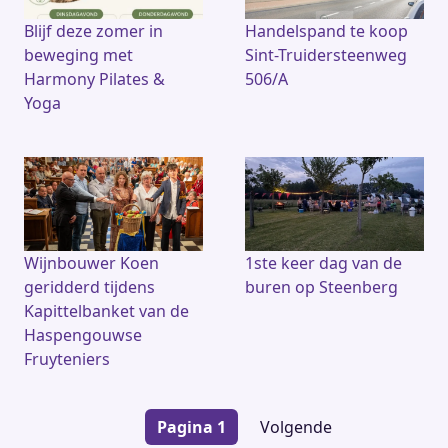
Blijf deze zomer in
Handelspand te koop
beweging met
Sint-Truidersteenweg
Harmony Pilates &
506/A
Yoga
Wijnbouwer Koen
1ste keer dag van de
geridderd tijdens
buren op Steenberg
Kapittelbanket van de
Haspengouwse
Fruyteniers
Paginering
Pagina 1
Volgende
Volgende