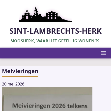
Overslaan
en
naar
de
inhoud
SINT-LAMBRECHTS-HERK
gaan
MOOSHERK, WAAR HET GEZELLIG WONEN IS.
Hoofdnavigatie
Meivieringen
20 mei 2026