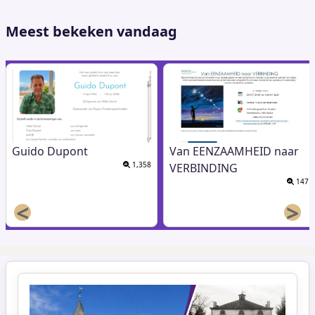
pagina
Meest bekeken vandaag
Guido Dupont
Van EENZAAMHEID naar
1,358
VERBINDING
147
<
>