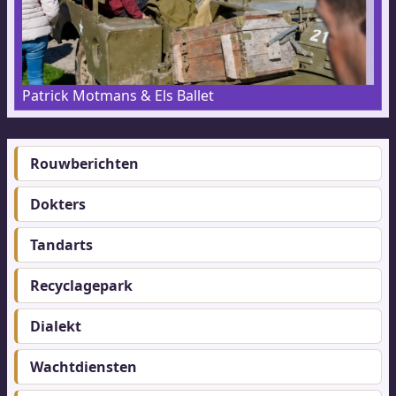
Patrick Motmans & Els Ballet
Rouwberichten
Footer-
menu
Dokters
Tandarts
Recyclagepark
Dialekt
Wachtdiensten