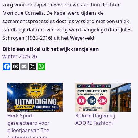
zorg voor de kapel toevertrouwd aan hun dochter
Monique Cornelis. De kapel werd tijdens de
sacramentsprocessies destijds versierd met een uniek
zandtapijt dat met veel zorg werd aangelegd door Jules
Schroyen (1925-2016) uit het Weyerveld.
Dit is een atikel uit het wijkkrantje van
winter 2025-26
F
T
E
X
W
a
h
m
h
c
re
ai
at
e
a
l
s
b
d
A
o
s
p
o
p
k
Herk Sport
3 Dolle Dagen bij
geselecteerd voor
ADORE Fashion!
pilootjaar van The
Clubuntu League