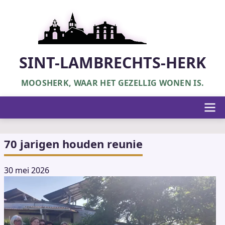
Overslaan
en
naar
de
inhoud
SINT-LAMBRECHTS-HERK
gaan
MOOSHERK, WAAR HET GEZELLIG WONEN IS.
Hoofdnavigatie
70 jarigen houden reunie
30 mei 2026