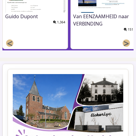
Guido Dupont
Van EENZAAMHEID naar
1,364
VERBINDING
151
<
>