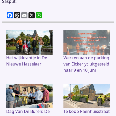
Sasput.
F
T
E
X
W
a
h
m
h
c
re
ai
at
e
a
l
s
b
d
A
o
s
p
o
p
k
Het wijkkrantje in De
Werken aan de parking
Nieuwe Hasselaar
van Elckerlyc uitgesteld
naar 9 en 10 juni
Dag Van De Buren: De
Te koop Paenhuisstraat