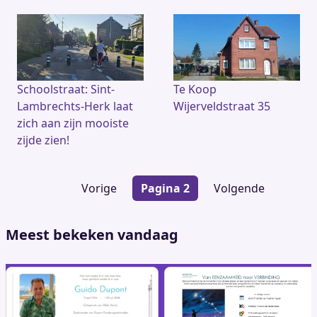
Schoolstraat: Sint-
Te Koop
Lambrechts-Herk laat
Wijerveldstraat 35
zich aan zijn mooiste
zijde zien!
Paginering
Vorige
Vorige
Pagina 2
Volgende
Volgende
pagina
pagina
Meest bekeken vandaag