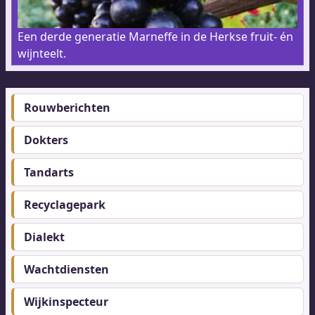
Een derde generatie Marneffe in de Herkse fruit- én
wijnteelt.
Rouwberichten
Footer-
menu
Dokters
Tandarts
Recyclagepark
Dialekt
Wachtdiensten
Wijkinspecteur