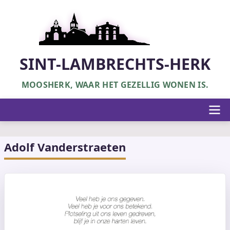
Overslaan
en
naar
de
inhoud
SINT-LAMBRECHTS-HERK
gaan
MOOSHERK, WAAR HET GEZELLIG WONEN IS.
Hoofdnavigatie
Adolf Vanderstraeten