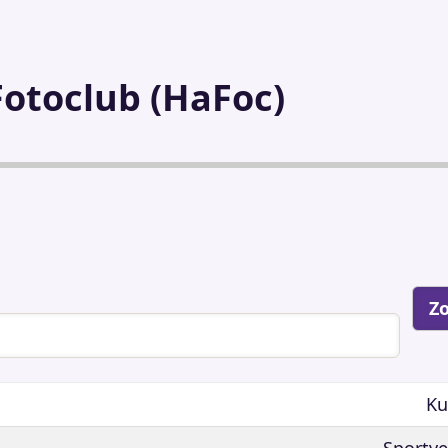
Fotoclub (HaFoc)
Ku
Sportve