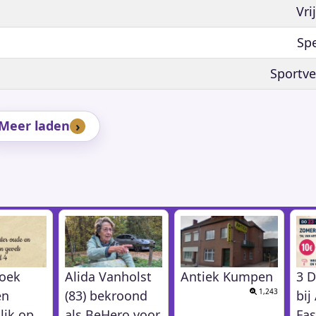
Vri
Spe
Sportve
Meer laden
oek
Alida Vanholst
Antiek Kumpen
3 D
1,243
en
(83) bekroond
bi
lik op
als BeHero voor
Fas