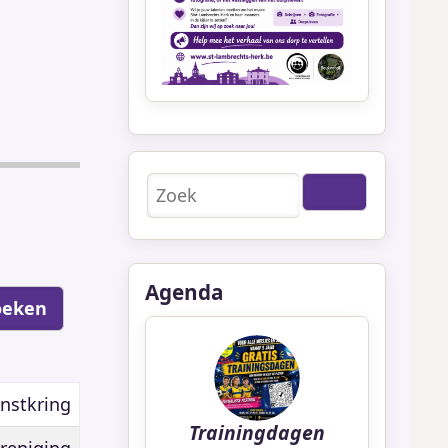
Zoeken
Agenda
nstkring
Trainingdagen
reniging