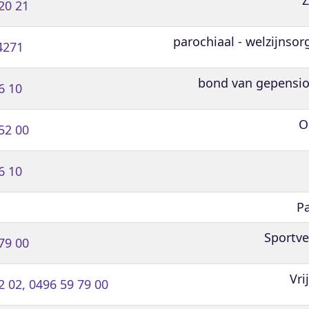
20 21
parochiaal - welzijnsor
4271
bond van gepensi
6 10
O
52 00
6 10
Pa
Sportve
79 00
Vri
2 02, 0496 59 79 00