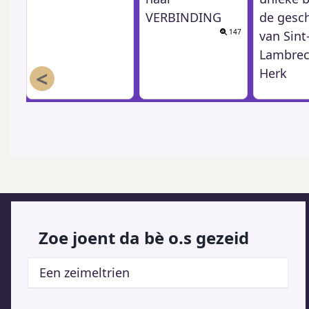
VERBINDING
de gesc
147
van Sint
Lambrec
<
Herk
Zoe joent da bè o.s gezeid
Een zeimeltrien