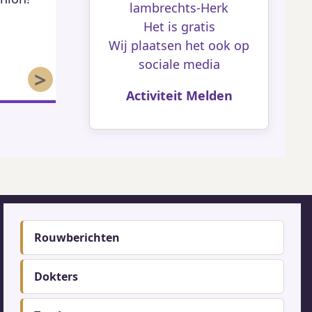
lambrechts-Herk
59
Het is gratis
Wij plaatsen het ook op
sociale media
>
Activiteit Melden
Footer-
Rouwberichten
menu
Dokters