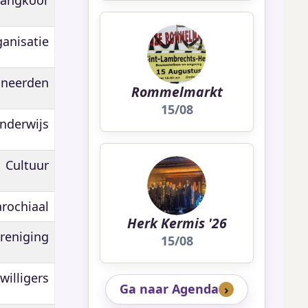
ganisatie
oneerden
Rommelmarkt
15/08
nderwijs
Cultuur
rochiaal
Herk Kermis '26
reniging
15/08
jwilligers
Ga naar Agenda