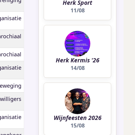
Herk Sport
11/08
anisatie
rochiaal
rochiaal
Herk Kermis '26
anisatie
14/08
beweging
jwilligers
anisatie
Wijnfeesten 2026
15/08
Zangkoor