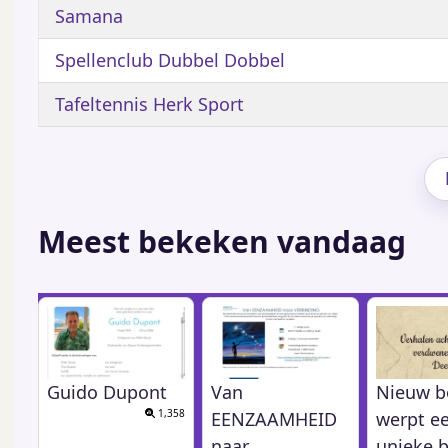
Samana
Spellenclub Dubbel Dobbel
Tafeltennis Herk Sport
Meest bekeken vandaag
Guido Dupont
Van
Nieuw b
1,358
EENZAAMHEID
werpt e
naar
unieke b