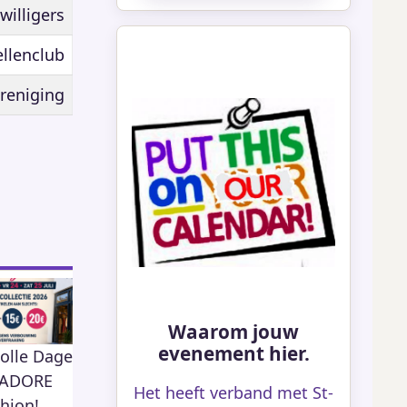
jwilligers
llenclub
reniging
Waarom jouw
evenement hier.
olle Dagen
Open Tuin
KSA Moos Herk
80
422
j ADORE
Het heeft verband met St-
hion!