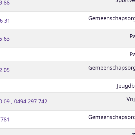
3 88
Gemeenschapsorg
6 31
Pa
5 63
Pa
Gemeenschapsorg
2 05
Jeugd
Vri
0 09 , 0494 297 742
Gemeenschapsorg
7781