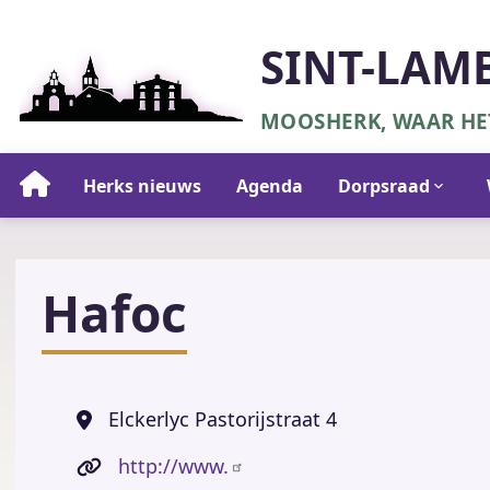
Overslaan
en
SINT-LAM
naar
de
MOOSHERK, WAAR HET
inhoud
gaan
Hoofdnavigatie
Herks nieuws
Agenda
Dorpsraad
Hafoc
Elckerlyc Pastorijstraat 4
http://www.