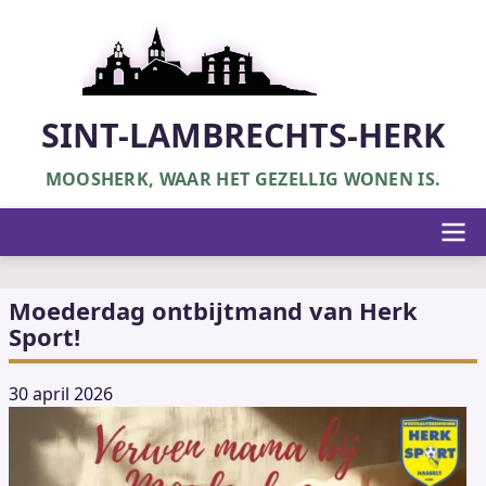
Overslaan
en
naar
de
inhoud
SINT-LAMBRECHTS-HERK
gaan
MOOSHERK, WAAR HET GEZELLIG WONEN IS.
Hoofdnavigatie
Moederdag ontbijtmand van Herk
Sport!
30 april 2026