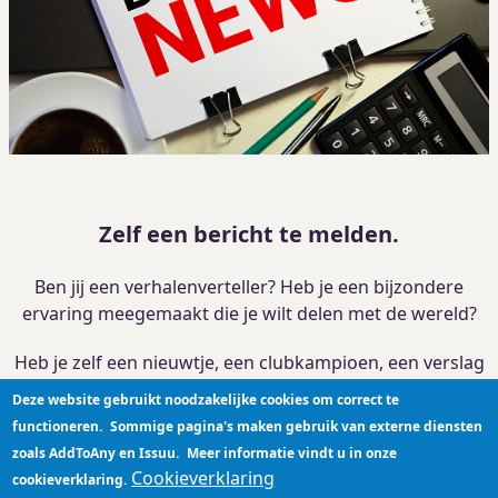
Zelf een bericht te melden.
Ben jij een verhalenverteller? Heb je een bijzondere
ervaring meegemaakt die je wilt delen met de wereld?
Heb je zelf een nieuwtje, een clubkampioen, een verslag
van je activiteit?
Deze website gebruikt noodzakelijke cookies om correct te
functioneren.
Sommige pagina's maken gebruik van externe diensten
Je kan je verhaal
hier plaatsen
zoals AddToAny en Issuu.
Meer informatie vindt u in onze
Cookieverklaring
cookieverklaring.
Privacyverklaring
|
Cookieverklaring
|
Disclaimer
|