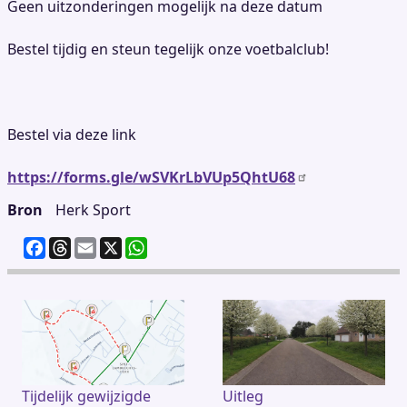
Geen uitzonderingen mogelijk na deze datum
Bestel tijdig en steun tegelijk onze voetbalclub!
Bestel via deze link
https://forms.gle/wSVKrLbVUp5QhtU68
Bron
Herk Sport
F
T
E
X
W
a
h
m
h
c
re
ai
at
e
a
l
s
b
d
A
o
s
p
o
p
k
Tijdelijk gewijzigde
Uitleg