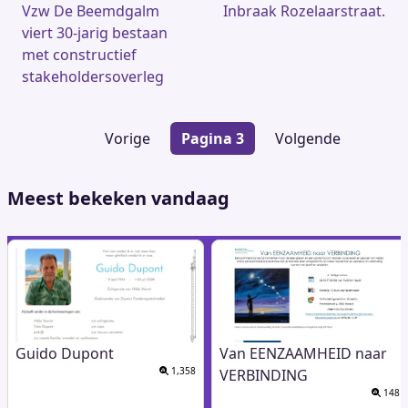
Vzw De Beemdgalm
Inbraak Rozelaarstraat.
viert 30-jarig bestaan
met constructief
stakeholdersoverleg
Paginering
Vorige
Vorige
Pagina 3
Volgende
Volgende
pagina
pagina
Meest bekeken vandaag
Guido Dupont
Van EENZAAMHEID naar
1,358
VERBINDING
148