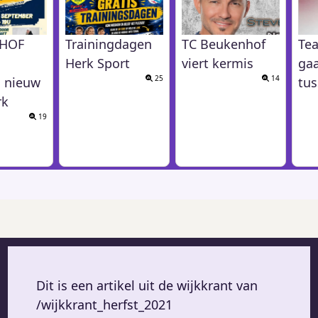
HOF
Trainingdagen
TC Beukenhof
Tea
Herk Sport
viert kermis
gaa
25
14
 nieuw
tus
rk
19
Dit is een artikel uit de wijkkrant van
/wijkkrant_herfst_2021