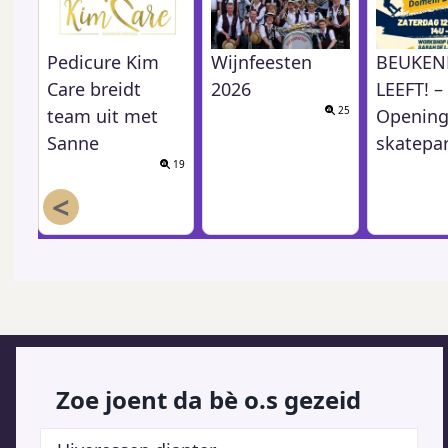
Pedicure Kim
Wijnfeesten
BEUKEN
Care breidt
2026
LEEFT! –
25
team uit met
Opening
Sanne
skatepa
19
<
Zoe joent da bè o.s gezeid