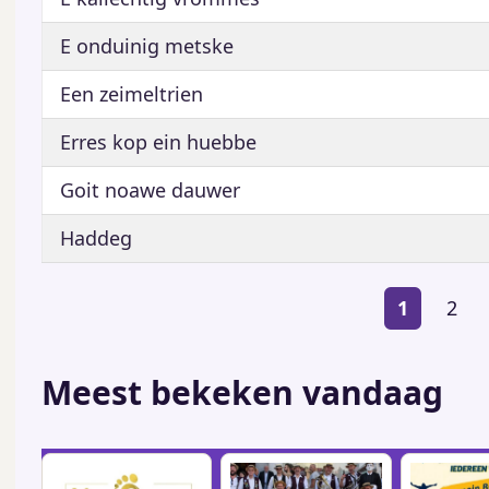
E onduinig metske
Een zeimeltrien
Erres kop ein huebbe
Goit noawe dauwer
Haddeg
Paginering
Huidige
1
Pagi
2
pagina
Meest bekeken vandaag