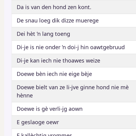
Da is van den hond zen kont.
De snau loeg dik dizze muerege
Dei hèt ’n lang toeng
Di-je is nie onder ’n doi-j hin oawtgebruud
Di-je kan iech nie thoawes weize
Doewe bèn iech nie eige bèje
Doewe bielt van ze li-jve ginne hond nie mè
hènne
Doewe is gè verli-jg aown
E geslaoge oewr
E kallèchtig vrommes