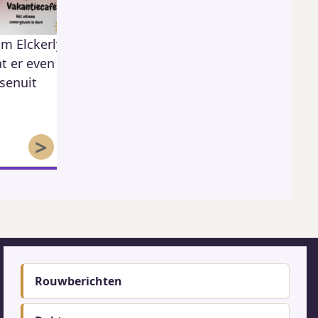
m Elckerlyc
Gourmet &amp;
Zomeruren
t er even
Fondue Herk
recyclagepark.
620
senuit
Sport
9
56
>
Footer-
Rouwberichten