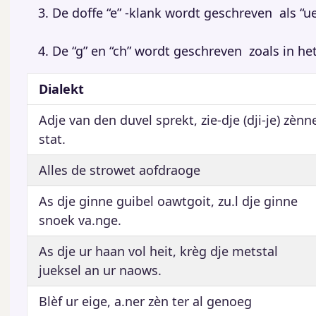
3. De doffe “e” -klank wordt geschreven als “u
4. De “g” en “ch” wordt geschreven zoals in 
Dialekt
Adje van den duvel sprekt, zie-dje (dji-je) zènn
stat.
Alles de strowet aofdraoge
As dje ginne guibel oawtgoit, zu.l dje ginne
snoek va.nge.
As dje ur haan vol heit, krèg dje metstal
jueksel an ur naows.
Blèf ur eige, a.ner zèn ter al genoeg