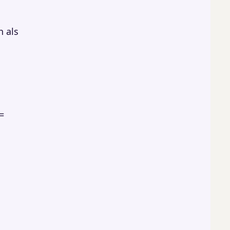
n als
=