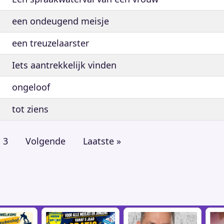
een ondeugend meisje
een treuzelaarster
Iets aantrekkelijk vinden
ongeloof
tot ziens
na
Pagina
3
Volgende
Volgende
Laatste
Laatste »
pagina
pagina