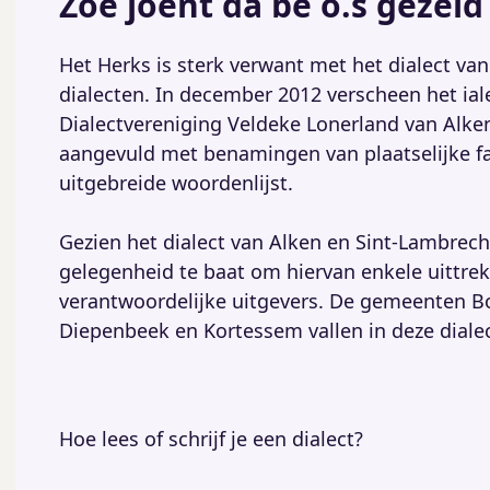
Zoe joent da bè o.s gezeid
Het Herks is sterk verwant met het dialect va
dialecten. In december 2012 verscheen het ial
Dialectvereniging Veldeke Lonerland van Alk
aangevuld met benamingen van plaatselijke fau
uitgebreide woordenlijst.
Gezien het dialect van Alken en Sint-Lambrec
gelegenheid te baat om hiervan enkele uittr
verantwoordelijke uitgevers. De gemeenten Bo
Diepenbeek en Kortessem vallen in deze dialec
Hoe lees of schrijf je een dialect?