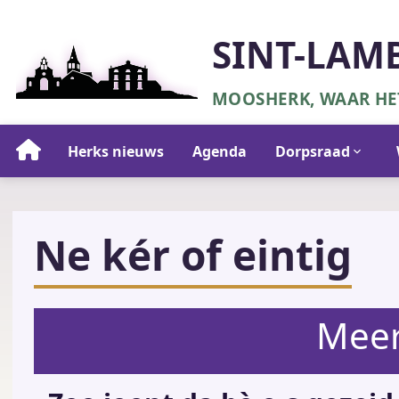
Overslaan
en
SINT-LAM
naar
de
MOOSHERK, WAAR HET
inhoud
gaan
Hoofdnavigatie
Herks nieuws
Agenda
Dorpsraad
Ne kér of eintig
Meer