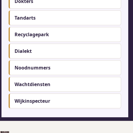
menu
Dokters
Tandarts
Recyclagepark
Dialekt
Noodnummers
Wachtdiensten
Wijkinspecteur