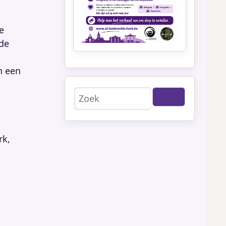
e
 de
n een
Zoeken
rk,