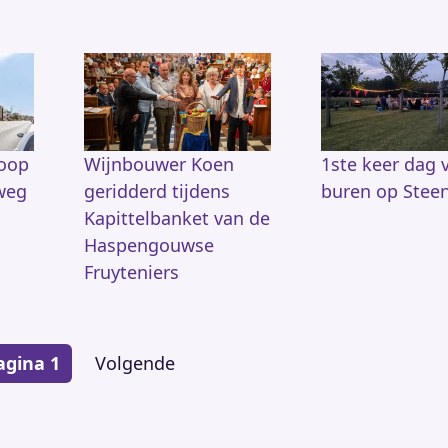
koop
Wijnbouwer Koen
1ste keer dag 
weg
geridderd tijdens
buren op Stee
Kapittelbanket van de
Haspengouwse
Fruyteniers
agina 1
Volgende
Volgende
pagina