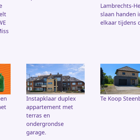
e
Lambrechts-He
elt
slaan handen i
 WE
elkaar tijdens 
iss
ken
Instapklaar duplex
Te Koop Steen
het
appartement met
terras en
ondergrondse
garage.