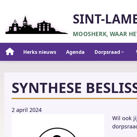
Overslaan
en
SINT-LAM
naar
de
MOOSHERK, WAAR HET
inhoud
gaan
Hoofdnavigatie
Herks nieuws
Agenda
Dorpsraad
SYNTHESE BESLIS
2 april 2024
Wil ook ji
dorpsraa