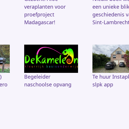
veraplanten voor
een unieke bli
proefproject
geschiedenis 
Madagascar!
Sint-Lambrech
)
Begeleider
Te huur Instapk
ero
naschoolse opvang
slpk app