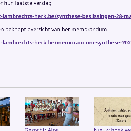
er hun laatste verslag
st-lambrechts-herk.be/synthese-beslissingen-28-m
en beknopt overzicht van het memorandum.
st-lambrechts-herk.be/memorandum-synthese-202
Gezocht: Aloë
Nieuw boek we