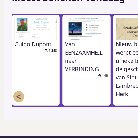
Guido Dupont
Van
Nieuw b
1,358
EENZAAMHEID
werpt e
naar
unieke b
VERBINDING
de gesc
148
van Sint
Lambrec
<
Herk