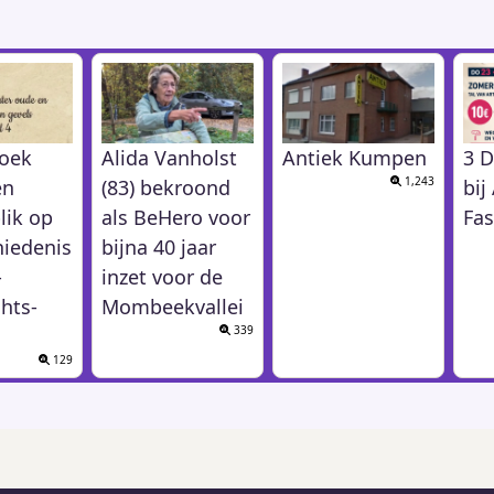
oek
Alida Vanholst
Antiek Kumpen
3 D
1,243
en
(83) bekroond
bi
lik op
als BeHero voor
Fas
hiedenis
bijna 40 jaar
-
inzet voor de
hts-
Mombeekvallei
339
129