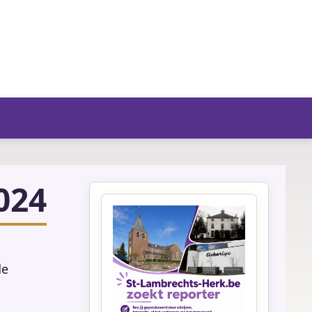
fo/agenda
024
de