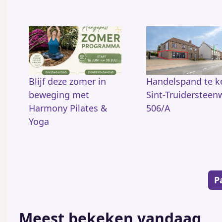
Blijf deze zomer in
Handelspand te 
beweging met
Sint-Truidersteen
Harmony Pilates &
506/A
Yoga
Paginering
P
Meest bekeken vandaag