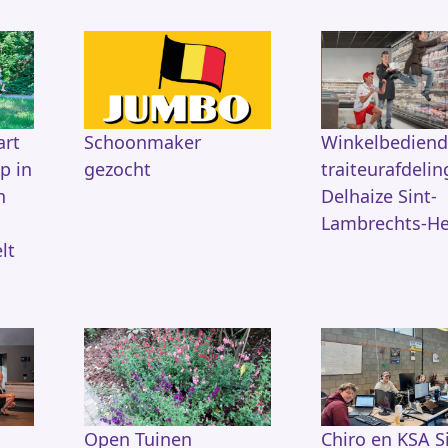
art
Schoonmaker
Winkelbedien
p in
gezocht
traiteurafdelin
n
Delhaize Sint-
Lambrechts-He
lt
Open Tuinen
Chiro en KSA S