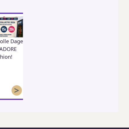
olle Dagen
KSA Moos Herk
Open Tuin
423
80
j ADORE
hion!
59
>