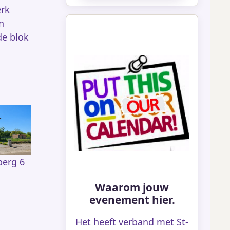
rk
n
de blok
berg 6
Waarom jouw
evenement hier.
Het heeft verband met St-