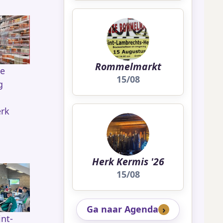
Rommelmarkt
de
15/08
g
rk
Herk Kermis '26
15/08
Ga naar Agenda
int-