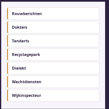
Footer-
Rouwberichten
menu
Dokters
Tandarts
Recyclagepark
Dialekt
Wachtdiensten
Wijkinspecteur