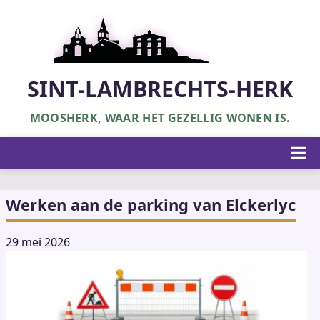
Overslaan
en
naar
de
inhoud
SINT-LAMBRECHTS-HERK
gaan
MOOSHERK, WAAR HET GEZELLIG WONEN IS.
Hoofdnavigatie
Werken aan de parking van Elckerlyc
29 mei 2026