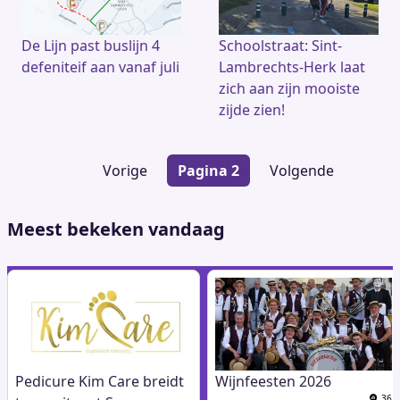
De Lijn past buslijn 4
Schoolstraat: Sint-
defeniteif aan vanaf juli
Lambrechts-Herk laat
zich aan zijn mooiste
zijde zien!
Paginering
Vorige
Vorige
Pagina 2
Volgende
Volgende
pagina
pagina
Meest bekeken vandaag
Pedicure Kim Care breidt
Wijnfeesten 2026
36