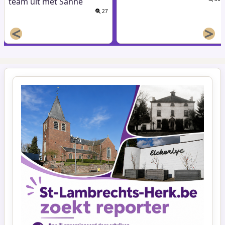
team uit met Sanne
27
<
>