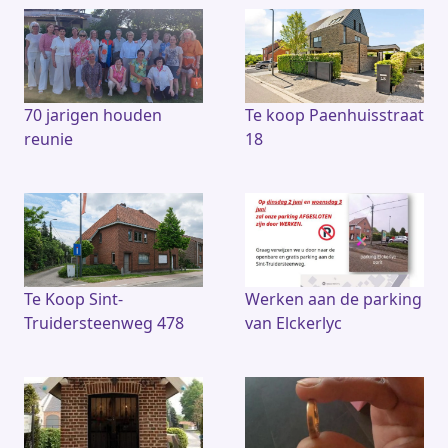
70 jarigen houden
Te koop Paenhuisstraat
reunie
18
Te Koop Sint-
Werken aan de parking
Truidersteenweg 478
van Elckerlyc