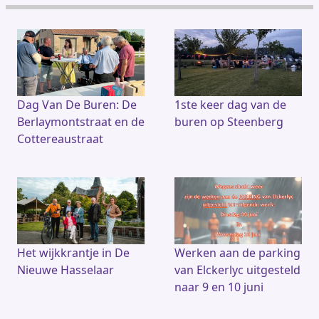
a
h
m
h
c
re
ai
at
e
a
l
s
b
d
A
o
s
p
o
p
k
Dag Van De Buren: De
1ste keer dag van de
Berlaymontstraat en de
buren op Steenberg
Cottereaustraat
Het wijkkrantje in De
Werken aan de parking
Nieuwe Hasselaar
van Elckerlyc uitgesteld
naar 9 en 10 juni