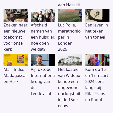
aan Hasselt
Zoeken naar
Afscheid
Luc Pollé,
Een leven in
een nieuwe
nemen van
marathonlo
het teken
toekomst
een huisdier,
per in
van toneel
voor onze
hoe doen
Londen
kerk
we dat?
2026
Mali, India,
Vijf oktober,
Het kasteel
Kom op 16
Madagascar
Internationa
van Wideux
en 17 maart
en Herk
le dag van
kende een
2024 eens
de
ongewone
langs bij
Leerkracht
oorlogsbuit
Rita, Frans
in de 15de
en Raoul
eeuw