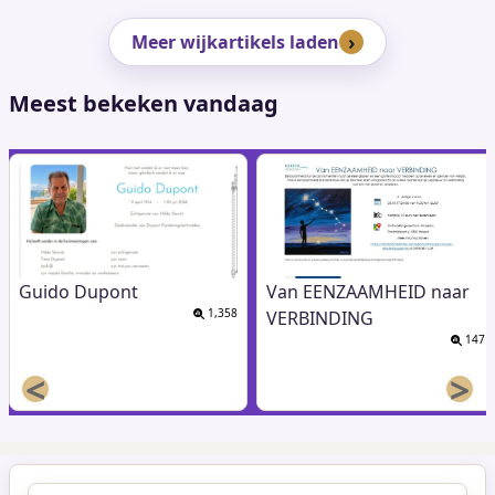
Meer wijkartikels laden
Meest bekeken vandaag
Guido Dupont
Van EENZAAMHEID naar
1,358
VERBINDING
147
<
>