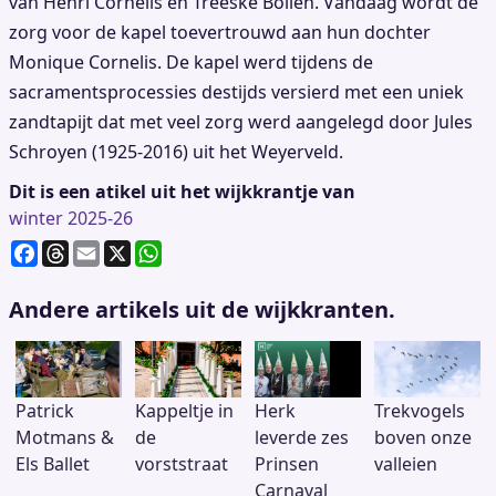
van Henri Cornelis en Treeske Bollen. Vandaag wordt de
zorg voor de kapel toevertrouwd aan hun dochter
Monique Cornelis. De kapel werd tijdens de
sacramentsprocessies destijds versierd met een uniek
zandtapijt dat met veel zorg werd aangelegd door Jules
Schroyen (1925-2016) uit het Weyerveld.
Dit is een atikel uit het wijkkrantje van
winter 2025-26
F
T
E
X
W
a
h
m
h
c
re
ai
at
Andere artikels uit de wijkkranten.
e
a
l
s
b
d
A
o
s
p
o
p
Patrick
Kappeltje in
Herk
Trekvogels
k
Motmans &
de
leverde zes
boven onze
Els Ballet
vorststraat
Prinsen
valleien
Carnaval