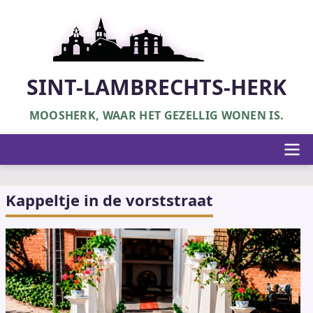
Overslaan
en
naar
de
inhoud
SINT-LAMBRECHTS-HERK
gaan
MOOSHERK, WAAR HET GEZELLIG WONEN IS.
Hoofdnavigatie
Kappeltje in de vorststraat