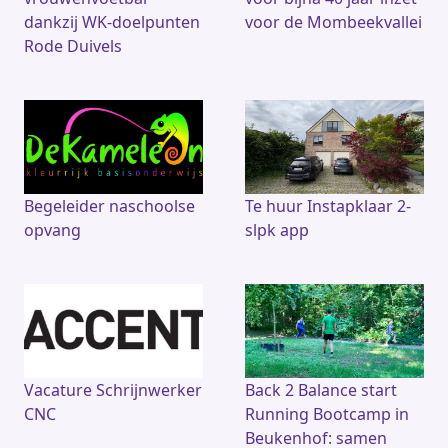
dankzij WK-doelpunten
voor de Mombeekvallei
Rode Duivels
Begeleider naschoolse
Te huur Instapklaar 2-
opvang
slpk app
Vacature Schrijnwerker
Back 2 Balance start
CNC
Running Bootcamp in
Beukenhof: samen