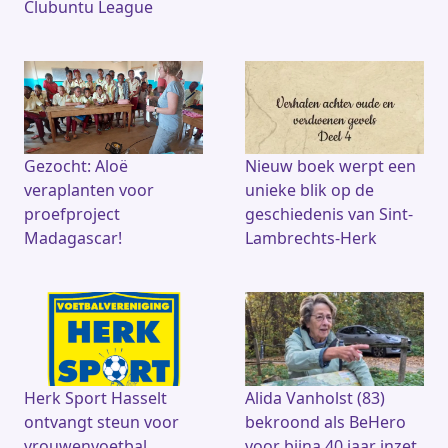
Clubuntu League
Gezocht: Aloë
Nieuw boek werpt een
veraplanten voor
unieke blik op de
proefproject
geschiedenis van Sint-
Madagascar!
Lambrechts-Herk
Herk Sport Hasselt
Alida Vanholst (83)
ontvangt steun voor
bekroond als BeHero
vrouwenvoetbal
voor bijna 40 jaar inzet