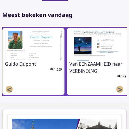
pagina
Meest bekeken vandaag
Guido Dupont
Van EENZAAMHEID naar
1,359
VERBINDING
149
<
>