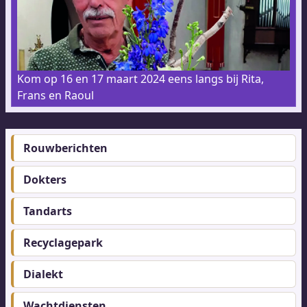
Kom op 16 en 17 maart 2024 eens langs bij Rita,
Frans en Raoul
Rouwberichten
Footer-
menu
Dokters
Tandarts
Recyclagepark
Dialekt
Wachtdiensten