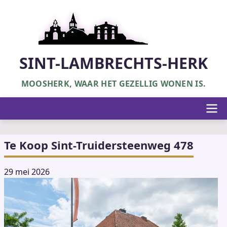
Overslaan
en
naar
de
inhoud
SINT-LAMBRECHTS-HERK
gaan
MOOSHERK, WAAR HET GEZELLIG WONEN IS.
Hoofdnavigatie
Te Koop Sint-Truidersteenweg 478
29 mei 2026