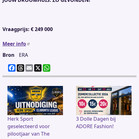
Vraagprijs: € 249 000
Meer info
Bron
ERA
F
T
E
X
W
a
h
m
h
c
re
ai
at
e
a
l
s
b
d
A
o
s
p
o
p
k
Herk Sport
3 Dolle Dagen bij
geselecteerd voor
ADORE Fashion!
pilootjaar van The