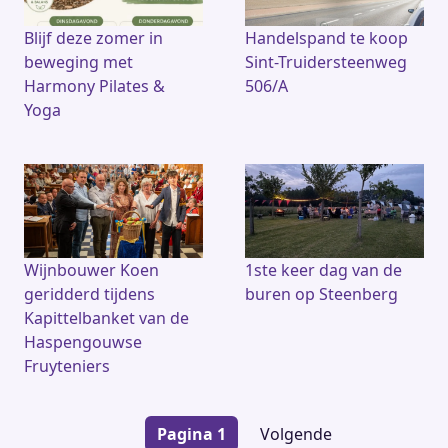
Blijf deze zomer in
Handelspand te koop
beweging met
Sint-Truidersteenweg
Harmony Pilates &
506/A
Yoga
Wijnbouwer Koen
1ste keer dag van de
geridderd tijdens
buren op Steenberg
Kapittelbanket van de
Haspengouwse
Fruyteniers
Paginering
Pagina 1
Volgende
Volgende