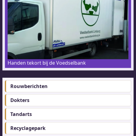
Handen tekort bij de Voedselbank
Rouwberichten
Footer-
menu
Dokters
Tandarts
Recyclagepark