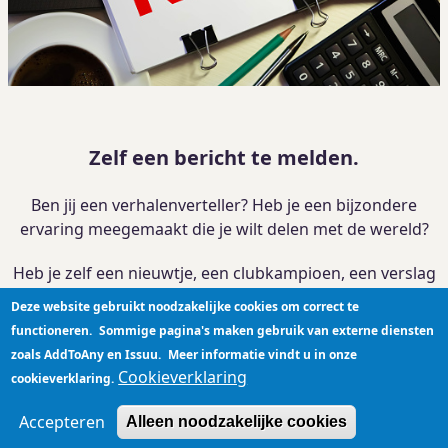
Zelf een bericht te melden.
Ben jij een verhalenverteller? Heb je een bijzondere
ervaring meegemaakt die je wilt delen met de wereld?
Heb je zelf een nieuwtje, een clubkampioen, een verslag
van je activiteit?
Deze website gebruikt noodzakelijke cookies om correct te
functioneren.
Sommige pagina's maken gebruik van externe diensten
Je kan je verhaal
hier plaatsen
zoals AddToAny en Issuu.
Meer informatie vindt u in onze
Cookieverklaring
cookieverklaring.
Privacyverklaring
|
Cookieverklaring
|
Disclaimer
|
Contact
Accepteren
Alleen noodzakelijke cookies