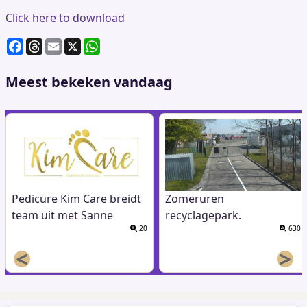
Click here to download
F
T
E
X
W
a
h
m
h
c
re
ai
at
Meest bekeken vandaag
e
a
l
s
b
d
A
o
s
p
o
p
k
Pedicure Kim Care breidt
Zomeruren
team uit met Sanne
recyclagepark.
20
630
<
>