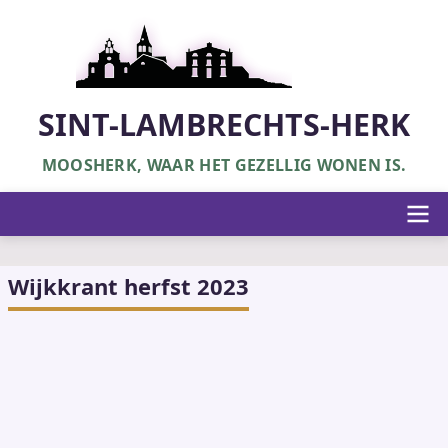
Overslaan
en
naar
de
inhoud
SINT-LAMBRECHTS-HERK
gaan
MOOSHERK, WAAR HET GEZELLIG WONEN IS.
Hoofdnavigatie
Wijkkrant herfst 2023