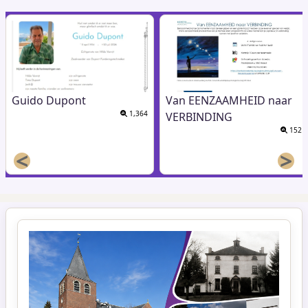
Guido Dupont
Van EENZAAMHEID naar
1,364
VERBINDING
152
<
>