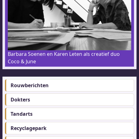
Barbara Soenen en Karen Leten als creatief duo
Coco & June
Rouwberichten
Footer-
menu
Dokters
Tandarts
Recyclagepark