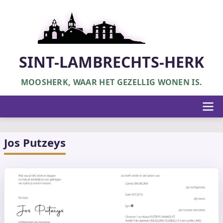
Overslaan
en
naar
de
inhoud
SINT-LAMBRECHTS-HERK
gaan
MOOSHERK, WAAR HET GEZELLIG WONEN IS.
Hoofdnavigatie
Jos Putzeys