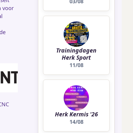
selt
03/08
n voor
l
de
Trainingdagen
Herk Sport
11/08
 CNC
Herk Kermis '26
14/08