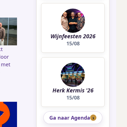
Wijnfeesten 2026
15/08
kt
door
 met
p
Herk Kermis '26
15/08
Ga naar Agenda