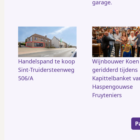
garage.
Handelspand te koop
Wijnbouwer Koen
Sint-Truidersteenweg
geridderd tijdens
506/A
Kapittelbanket va
Haspengouwse
Fruyteniers
Paginering
P