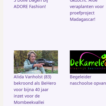
k
3 Dolle Dagen bij
Gezocht: Aloë
ADORE Fashion!
veraplanten voor
proefproject
Madagascar!
Alida Vanholst (83)
Begeleider
bekroond als BeHero
naschoolse opva
voor bijna 40 jaar
inzet voor de
Mombeekvallei