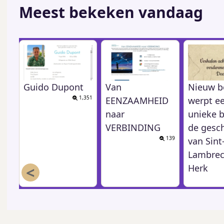
Meest bekeken vandaag
Guido Dupont
Van
Nieuw b
1,351
EENZAAMHEID
werpt e
naar
unieke b
VERBINDING
de gesc
139
van Sint
Lambrec
<
Herk