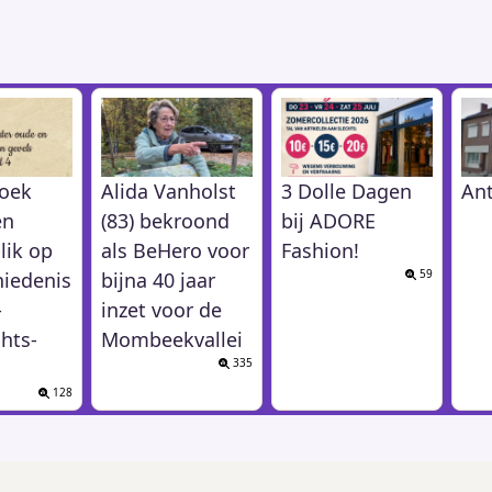
oek
Alida Vanholst
3 Dolle Dagen
An
en
(83) bekroond
bij ADORE
lik op
als BeHero voor
Fashion!
59
hiedenis
bijna 40 jaar
-
inzet voor de
hts-
Mombeekvallei
335
128