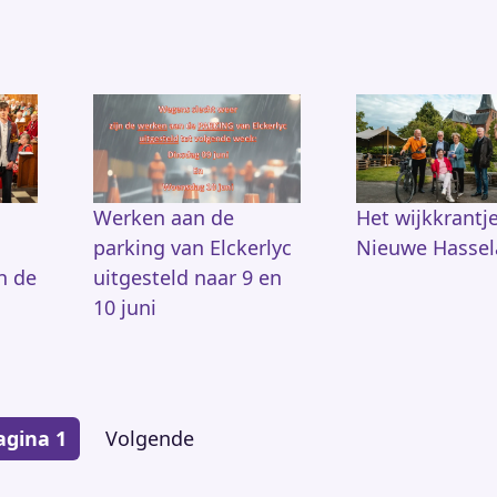
Werken aan de
Het wijkkrantj
parking van Elckerlyc
Nieuwe Hassel
n de
uitgesteld naar 9 en
10 juni
agina 1
Volgende
Volgende
pagina