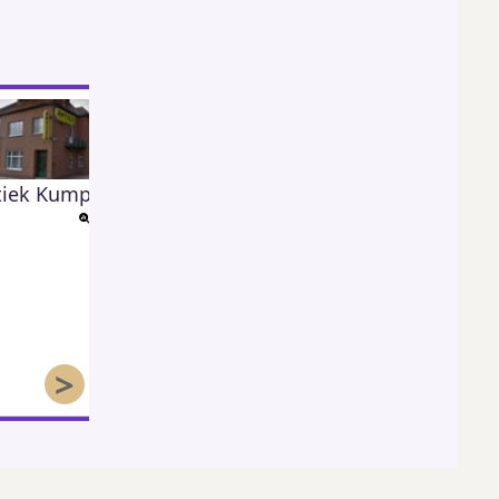
tiek Kumpen
Open Tuin
KSA Moos Herk
1,239
80
417
>