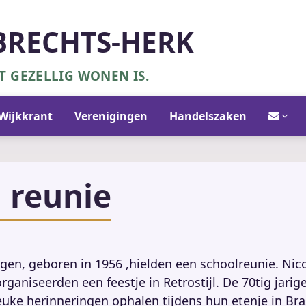
BRECHTS-HERK
 GEZELLIG WONEN IS.
Contact/in
Wijkkrant
Verenigingen
Handelszaken
 reunie
ngen, geboren in 1956 ,hielden een schoolreunie. Nico
organiseerden een feestje in Retrostijl. De 70tig jarig
uke herinneringen ophalen tijdens hun etenje in Bra