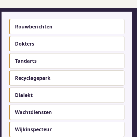
Footer-
Rouwberichten
menu
Dokters
Tandarts
Recyclagepark
Dialekt
Wachtdiensten
Wijkinspecteur