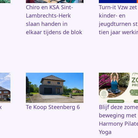
Chiro en KSA Sint-
Turn-it Vzw zet
Lambrechts-Herk
kinder- en
slaan handen in
jeugdturnen s
elkaar tijdens de blok
tien jaar werki
x
Te Koop Steenberg 6
Blijf deze zome
beweging met
Harmony Pilat
Yoga