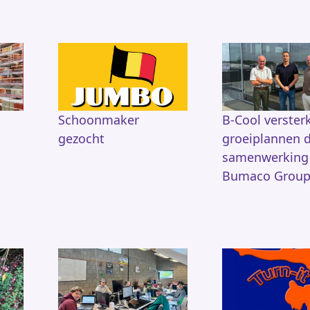
Schoonmaker
B-Cool verster
gezocht
groeiplannen 
samenwerking
Bumaco Grou