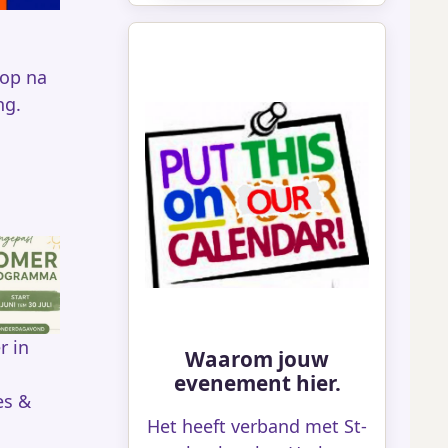
top na
ng.
r in
Waarom jouw
evenement hier.
es &
Het heeft verband met St-