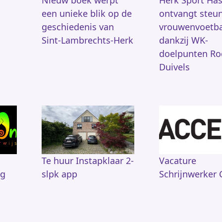
Nieuw boek werpt
Herk Sport Has
een unieke blik op de
ontvangt steu
geschiedenis van
vrouwenvoetba
Sint-Lambrechts-Herk
dankzij WK-
doelpunten Ro
Duivels
Te huur Instapklaar 2-
Vacature
ng
slpk app
Schrijnwerker