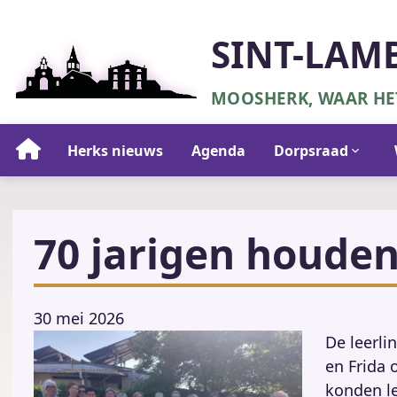
Overslaan
en
SINT-LAM
naar
de
MOOSHERK, WAAR HET
inhoud
gaan
Hoofdnavigatie
Herks nieuws
Agenda
Dorpsraad
70 jarigen houden
30 mei 2026
De leerli
en Frida 
konden le