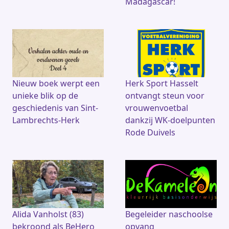
Madagascar!
Nieuw boek werpt een
Herk Sport Hasselt
unieke blik op de
ontvangt steun voor
geschiedenis van Sint-
vrouwenvoetbal
Lambrechts-Herk
dankzij WK-doelpunten
Rode Duivels
Alida Vanholst (83)
Begeleider naschoolse
bekroond als BeHero
opvang