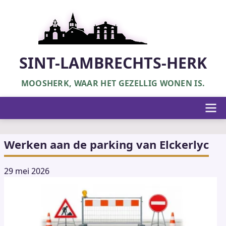
Overslaan
en
naar
de
inhoud
SINT-LAMBRECHTS-HERK
gaan
MOOSHERK, WAAR HET GEZELLIG WONEN IS.
Hoofdnavigatie
Werken aan de parking van Elckerlyc
29 mei 2026