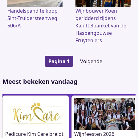
Handelspand te koop
Wijnbouwer Koen
Sint-Truidersteenweg
geridderd tijdens
506/A
Kapittelbanket van de
Haspengouwse
Fruyteniers
Paginering
Pagina 1
Volgende
Volgende
pagina
Meest bekeken vandaag
Pedicure Kim Care breidt
Wijnfeesten 2026