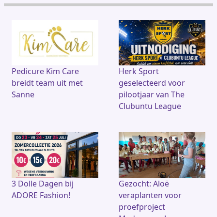
a
h
m
h
c
re
ai
at
e
a
l
s
b
d
A
o
s
p
o
p
k
Pedicure Kim Care
Herk Sport
breidt team uit met
geselecteerd voor
Sanne
pilootjaar van The
Clubuntu League
3 Dolle Dagen bij
Gezocht: Aloë
ADORE Fashion!
veraplanten voor
proefproject