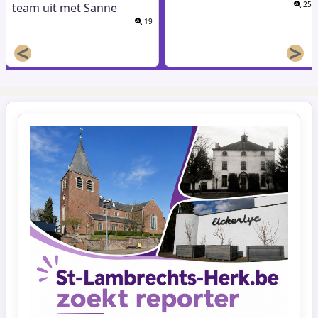
25
team uit met Sanne
19
<
>